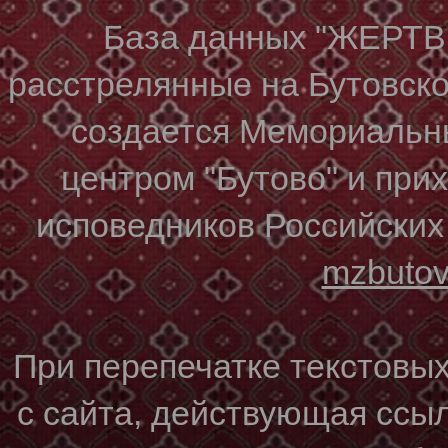
База данных "ЖЕР
расстрелянные на Бутовском
создается Мемориальн
центром "Бутово" и при
исповедников Российских
mzbuto
При перепечатке текстовы
с сайта, действующая ссы