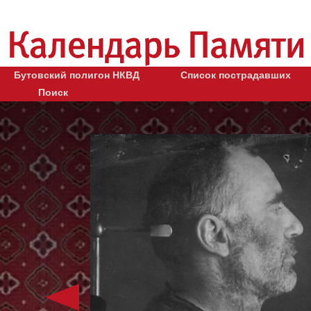
Бутовский полигон НКВД
Список пострадавших
Поиск