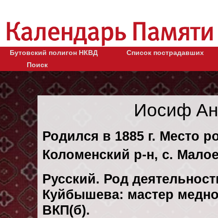
Бутовский полигон НКВД
Список пострадавших
Поиск
Иосиф Ан
Родился в 1885 г. Место р
Коломенский р-н, с. Мало
Русский. Род деятельности
Куйбышева: мастер медно
ВКП(б).