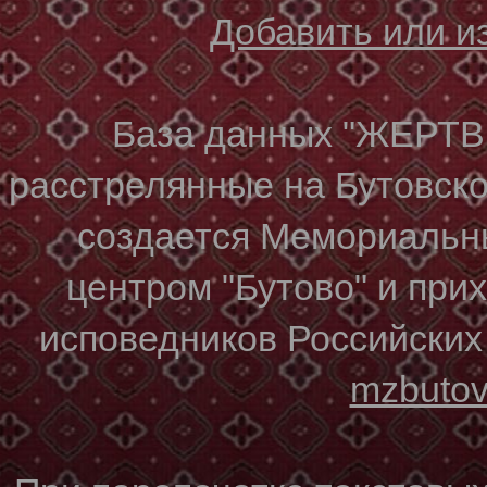
Добавить или 
База данных "ЖЕР
расстрелянные на Бутовском
создается Мемориальн
центром "Бутово" и при
исповедников Российских
mzbuto