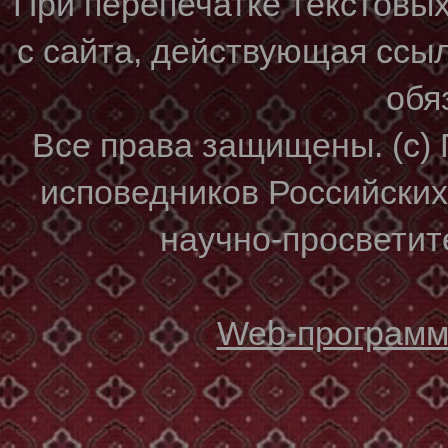
При перепечатке текстовы
с сайта, действующая ссы
обя
Все права защищены. (с)
исповедников Российски
научно-просветите
Web-программи