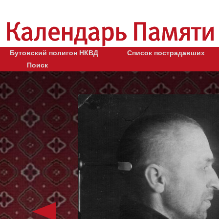
Бутовский полигон НКВД
Список пострадавших
Поиск