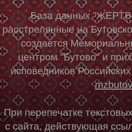
База данных "ЖЕР
расстрелянные на Бутовском
создается Мемориальн
центром "Бутово" и при
исповедников Российских
mzbuto
При перепечатке текстовы
с сайта, действующая ссы