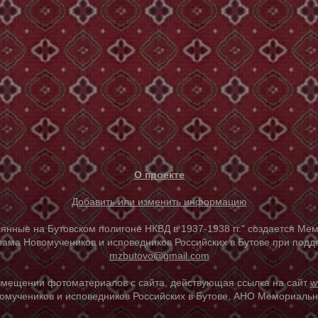
О проекте
Добавить или изменить информацию
е на Бутовском полигоне НКВД в 1937-1938 гг." создается Мем
ама Новомучеников и исповедников Российских в Бутове при под
mzbutovo@gmail.com
азмещении фотоматериалов с сайта, действующая ссылка на сайт
w
омучеников и исповедников Российских в Бутове, АНО Мемориальны