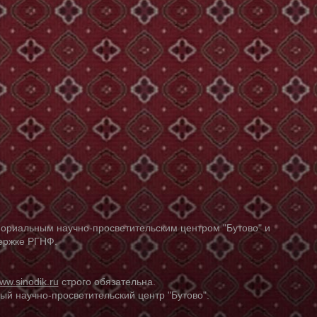
ориальным научно-просветительским центром "Бутово" и
держке РГНФ.
ww.sinodik.ru
строго обязательна.
й научно-просветительский центр "Бутово".