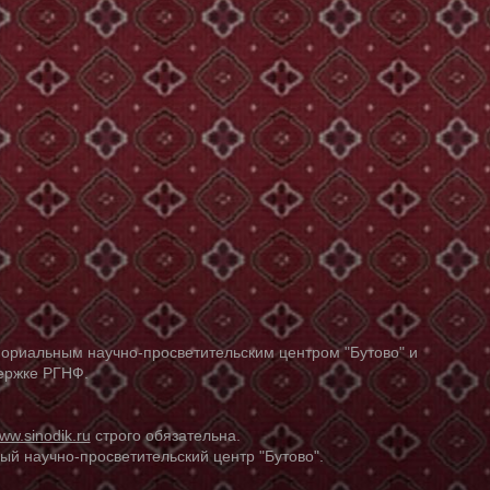
ориальным научно-просветительским центром "Бутово" и
держке РГНФ.
ww.sinodik.ru
строго обязательна.
й научно-просветительский центр "Бутово".