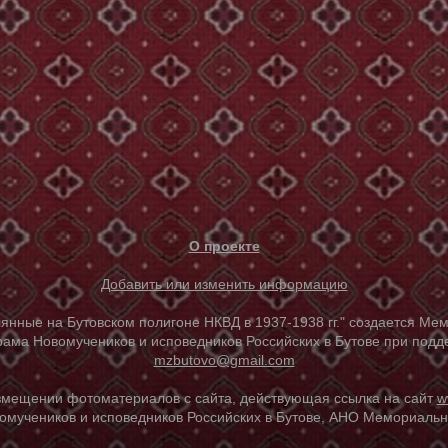
О проекте
Добавить или изменить информацию
е на Бутовском полигоне НКВД в 1937-1938 гг." создается Мем
ама Новомучеников и исповедников Российских в Бутове при под
mzbutovo@gmail.com
азмещении фотоматериалов с сайта, действующая ссылка на сайт
w
омучеников и исповедников Российских в Бутове, АНО Мемориальны