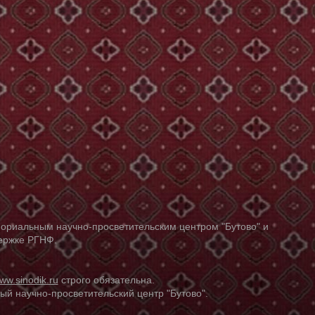
ориальным научно-просветительским центром "Бутово" и
держке РГНФ.
ww.sinodik.ru
строго обязательна.
й научно-просветительский центр "Бутово".