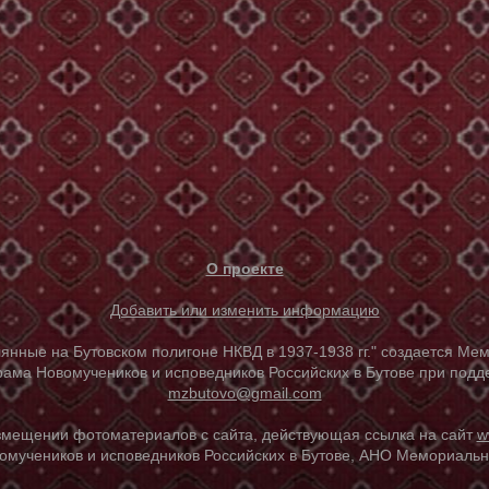
О проекте
Добавить или изменить информацию
е на Бутовском полигоне НКВД в 1937-1938 гг." создается Мем
ама Новомучеников и исповедников Российских в Бутове при под
mzbutovo@gmail.com
азмещении фотоматериалов с сайта, действующая ссылка на сайт
w
омучеников и исповедников Российских в Бутове, АНО Мемориальны