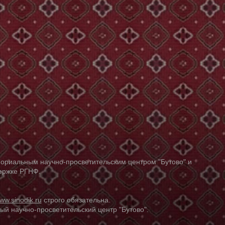
ориальным научно-просветительским центром "Бутово" и
держке РГНФ.
ww.sinodik.ru
строго обязательна.
й научно-просветительский центр "Бутово".