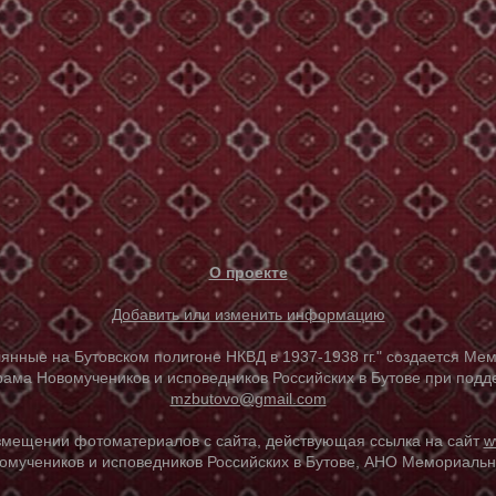
О проекте
Добавить или изменить информацию
е на Бутовском полигоне НКВД в 1937-1938 гг." создается Мем
ама Новомучеников и исповедников Российских в Бутове при под
mzbutovo@gmail.com
азмещении фотоматериалов с сайта, действующая ссылка на сайт
w
омучеников и исповедников Российских в Бутове, АНО Мемориальны