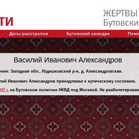
Даты расстрелов
Бутовский синодик
Помо
Василий Иванович Александров
ения: Западная обл., Издешковский р-н, д. Александровская.
илий Иванович Александров принадлежал к купеческому сословию.
37 г.
на Бутовском полигоне НКВД под Москвой. Не реабилитирован