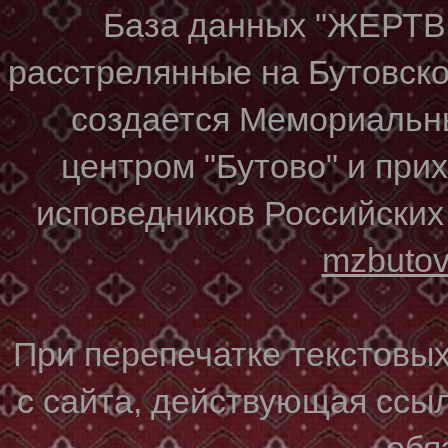
База данных "ЖЕР
расстрелянные на Бутовском
создается Мемориальн
центром "Бутово" и при
исповедников Российских
mzbuto
При перепечатке текстовы
с сайта, действующая ссы
обя