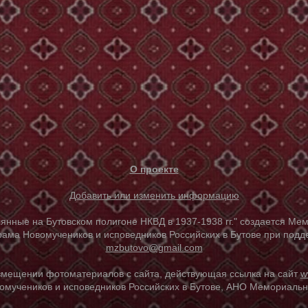
О проекте
Добавить или изменить информацию
е на Бутовском полигоне НКВД в 1937-1938 гг." создается Мем
ама Новомучеников и исповедников Российских в Бутове при под
mzbutovo@gmail.com
азмещении фотоматериалов с сайта, действующая ссылка на сайт
w
омучеников и исповедников Российских в Бутове, АНО Мемориальны