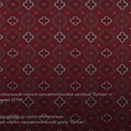
ориальным научно-просветительским центром "Бутово" и
держке РГНФ.
ww.sinodik.ru
строго обязательна.
й научно-просветительский центр "Бутово".