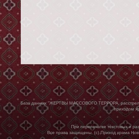
База данных "ЖЕРТВЫ МАССОВОГО ТЕРРОРА, расстрелянны
приходом хр
При перепечатке текстовых и р
Все права защищены. (с) Приход храма Нов