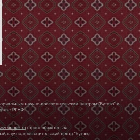
ориальным научно-просветительским центром "Бутово" и
держке РГНФ.
ww.sinodik.ru
строго обязательна.
й научно-просветительский центр "Бутово".