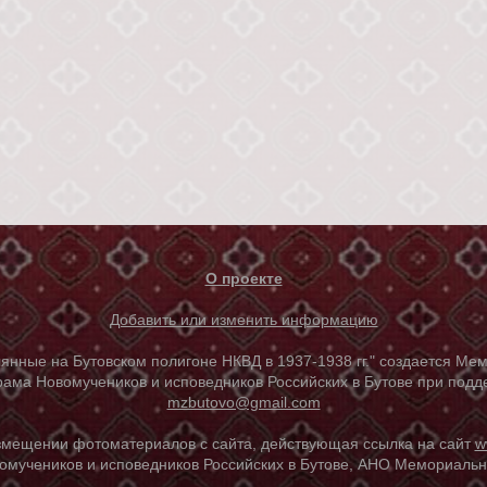
О проекте
Добавить или изменить информацию
е на Бутовском полигоне НКВД в 1937-1938 гг." создается Мем
ама Новомучеников и исповедников Российских в Бутове при под
mzbutovo@gmail.com
азмещении фотоматериалов с сайта, действующая ссылка на сайт
w
омучеников и исповедников Российских в Бутове, АНО Мемориальны