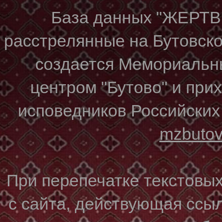
База данных "ЖЕР
расстрелянные на Бутовском
создается Мемориальн
центром "Бутово" и при
исповедников Российских
mzbuto
При перепечатке текстовы
с сайта, действующая ссы