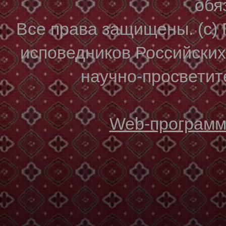
обя
Все права защищены. (с)
исповедников Российски
научно-просветите
Web-программи