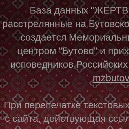
База данных "ЖЕР
расстрелянные на Бутовском
создается Мемориальн
центром "Бутово" и при
исповедников Российских
mzbuto
При перепечатке текстовы
с сайта, действующая ссы