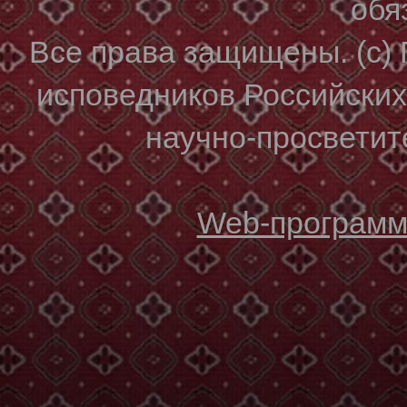
обя
Все права защищены. (с)
исповедников Российски
научно-просветите
Web-программи